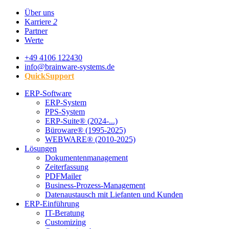
Über uns
Karriere
2
Partner
Werte
+49 4106 122430
info@brainware-systems.de
QuickSupport
ERP-Software
ERP-System
PPS-System
ERP-Suite® (2024-...)
Büroware® (1995-2025)
WEBWARE® (2010-2025)
Lösungen
Dokumentenmanagement
Zeiterfassung
PDFMailer
Business-Prozess-Management
Datenaustausch mit Liefanten und Kunden
ERP-Einführung
IT-Beratung
Customizing